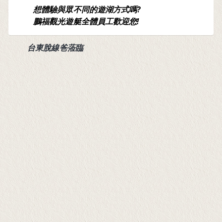
想體驗與眾不同的遊湖方式嗎?
鵬福觀光遊艇全體員工歡迎您!
台東脫線爸蒞臨