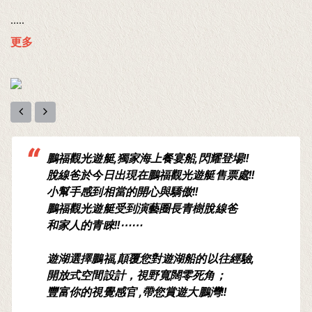
.....
更多
鵬福觀光遊艇,獨家海上餐宴船,閃耀登場!!
脫線爸於今日出現在鵬福觀光遊艇售票處!!
小幫手感到相當的開心與驕傲!!
鵬福觀光遊艇受到演藝圈長青樹脫線爸
和家人的青睞!!⋯⋯
遊湖選擇鵬福,顛覆您對遊湖船的以往經驗,
開放式空間設計，視野寬闊零死角；
豐富你的視覺感官 ,帶您賞遊大鵬灣!!