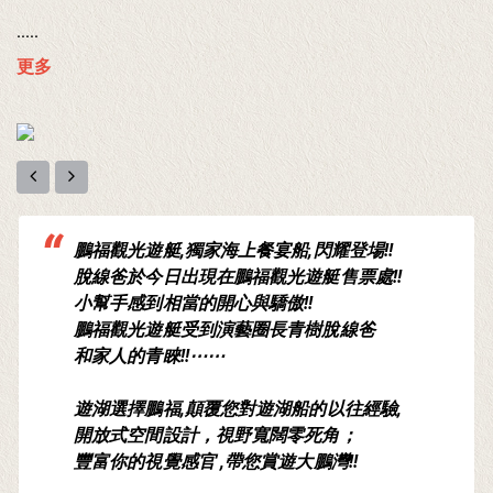
.....
更多
鵬福觀光遊艇,獨家海上餐宴船,閃耀登場!!
脫線爸於今日出現在鵬福觀光遊艇售票處!!
小幫手感到相當的開心與驕傲!!
鵬福觀光遊艇受到演藝圈長青樹脫線爸
和家人的青睞!!⋯⋯
遊湖選擇鵬福,顛覆您對遊湖船的以往經驗,
開放式空間設計，視野寬闊零死角；
豐富你的視覺感官 ,帶您賞遊大鵬灣!!