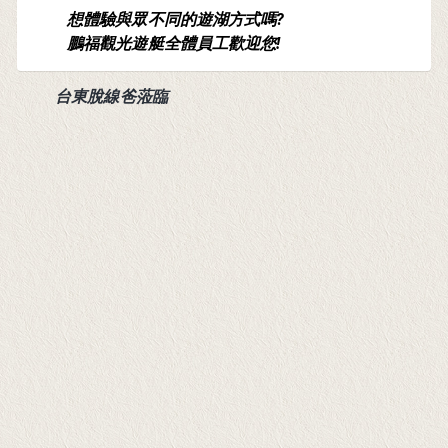
想體驗與眾不同的遊湖方式嗎?
鵬福觀光遊艇全體員工歡迎您!
台東脫線爸蒞臨